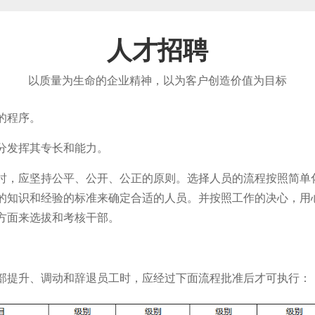
人才招聘
以质量为生命的企业精神，以为客户创造价值为目标
的程序。
分发挥其专长和能力。
时，应坚持公平、公开、公正的原则。选择人员的流程按照简单
的知识和经验的标准来确定合适的人员。并按照工作的决心，用
方面来选拔和考核干部。
部提升、调动和辞退员工时，应经过下面流程批准后才可执行：