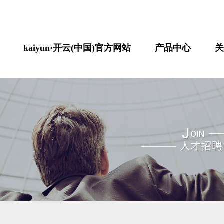
kaiyun·开云(中国)官方网站
产品中心