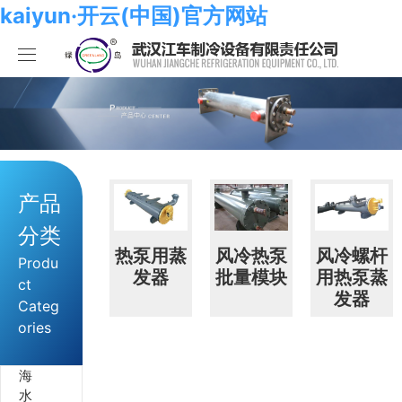
kaiyun·开云(中国)官方网站
kaiyun·开云(中国)官方网站
产品中心
关于我们
海水系列
产品
kaiyun·开云(中国)官方网站
化工系列
kaiyun·开云(中国)官方网站
分类
合作伙伴
空调系列
荣誉资质
kaiyun·开云(中国)官方网站
热泵用蒸
风冷热泵
风冷螺杆
Produ
发器
批量模块
用热泵蒸
ct
发器
人员招聘
冷冻系列
发展历程
行业新闻
Categ
ories
kaiyun·开云(中国)官方网站-kaiyun.com
热泵系列
组织结构
业绩考核
海
食品系列
样本手册
员工发展
在线留言
水