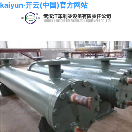
kaiyun·开云(中国)官方网站
kaiyun·开云(中国)官方网站
产品中心
关于我们
海水系列
kaiyun·开云(中国)官方网站
化工系列
kaiyun·开云(中国)官方网站
合作伙伴
空调系列
荣誉资质
kaiyun·开云(中国)官方网站
人员招聘
冷冻系列
发展历程
行业新闻
kaiyun·开云(中国)官方网站-kaiyun.com
热泵系列
组织结构
业绩考核
食品系列
样本手册
员工发展
在线留言