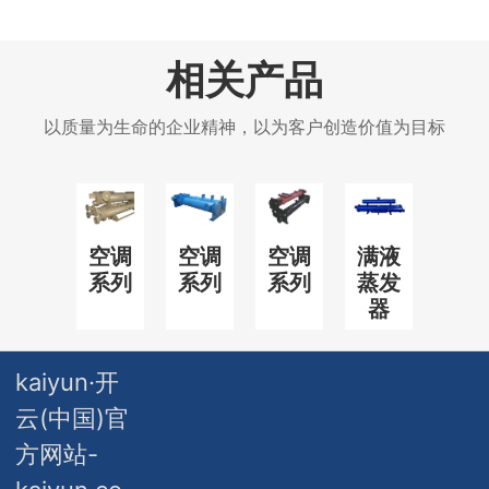
相关产品
以质量为生命的企业精神，以为客户创造价值为目标
空调
空调
空调
满液
系列
系列
系列
蒸发
器
kaiyun·开
云(中国)官
方网站-