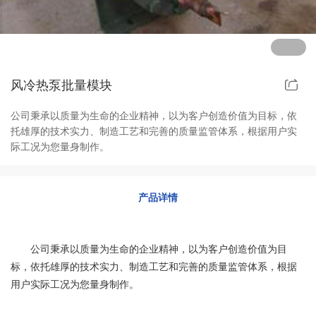
其他定制系列
招聘岗位
售后服务
风冷热泵批量模块
公司秉承以质量为生命的企业精神，以为客户创造价值为目标，依
托雄厚的技术实力、制造工艺和完善的质量监管体系，根据用户实
际工况为您量身制作。
产品详情
公司秉承以质量为生命的企业精神，以为客户创造价值为目
标，依托雄厚的技术实力、制造工艺和完善的质量监管体系，根据
用户实际工况为您量身制作。