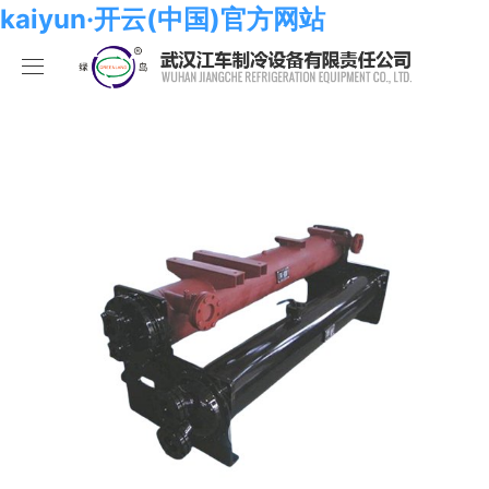
kaiyun·开云(中国)官方网站
kaiyun·开云(中国)官方网站
产品中心
关于我们
海水系列
kaiyun·开云(中国)官方网站
化工系列
kaiyun·开云(中国)官方网站
合作伙伴
空调系列
荣誉资质
kaiyun·开云(中国)官方网站
人员招聘
冷冻系列
发展历程
行业新闻
kaiyun·开云(中国)官方网站-kaiyun.com
热泵系列
组织结构
业绩考核
食品系列
样本手册
员工发展
在线留言