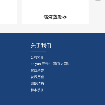
满液蒸发器
关于我们
公司简介
kaiyun·开云(中国)官方网站
资质荣誉
发展历程
组织结构
样本手册