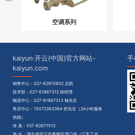
空调系列
kaiyun·开云(中国)官方网站-
手
kaiyun.com
销售中心：
027-82915602 总机
技术部：
027-61867312 徐经理
物流中心：
027-61867313 钱先生
售后中心：
15072363364 舒先生（24小时服务
热线）
传 真：027-82871512
地 址：湖北省武汉市黄陂区滠口镇（江车工业