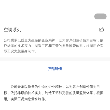
其他定制系列
招聘岗位
售后服务
空调系列
公司秉承以质量为生命的企业精神，以为客户创造价值为目标，依
托雄厚的技术实力、制造工艺和完善的质量监管体系，根据用户实
际工况为您量身制作。
产品详情
公司秉承以质量为生命的企业精神，以为客户创造价值为目
标，依托雄厚的技术实力、制造工艺和完善的质量监管体系，根据
用户实际工况为您量身制作。