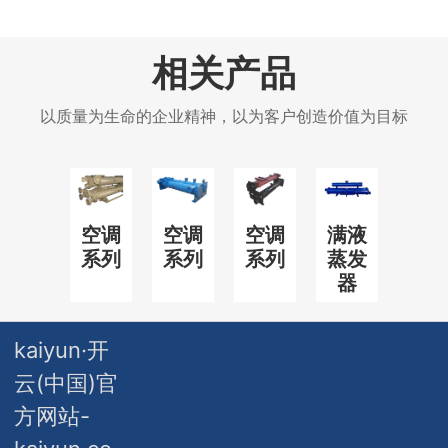
相关产品
以质量为生命的企业精神，以为客户创造价值为目标
空调
空调
空调
满液
系列
系列
系列
蒸发
器
kaiyun·开
云(中国)官
方网站-