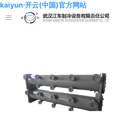
kaiyun·开云(中国)官方网站
kaiyun·开云(中国)官方网站
产品中心
关于我们
海水系列
kaiyun·开云(中国)官方网站
化工系列
kaiyun·开云(中国)官方网站
合作伙伴
空调系列
荣誉资质
kaiyun·开云(中国)官方网站
人员招聘
冷冻系列
发展历程
行业新闻
kaiyun·开云(中国)官方网站-kaiyun.com
热泵系列
组织结构
业绩考核
食品系列
样本手册
员工发展
在线留言