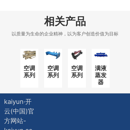
相关产品
以质量为生命的企业精神，以为客户创造价值为目标
空调
空调
空调
满液
系列
系列
系列
蒸发
器
kaiyun·开
云(中国)官
方网站-