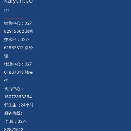
kaiyun.co
m
销售中心：
027-
82915602 总机
技术部：
027-
61867312 徐经
理
物流中心：
027-
61867313 钱先
生
售后中心：
15072363364
舒先生（24小时
服务热线）
传 真：027-
82871512