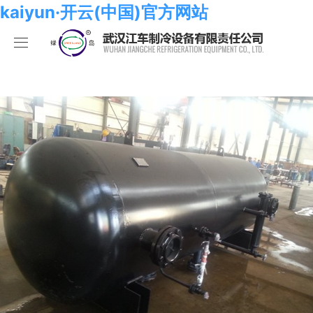
kaiyun·开云(中国)官方网站
kaiyun·开云(中国)官方网站
产品中心
关于我们
海水系列
kaiyun·开云(中国)官方网站
化工系列
kaiyun·开云(中国)官方网站
合作伙伴
空调系列
荣誉资质
kaiyun·开云(中国)官方网站
人员招聘
冷冻系列
发展历程
行业新闻
kaiyun·开云(中国)官方网站-kaiyun.com
热泵系列
组织结构
业绩考核
食品系列
样本手册
员工发展
在线留言